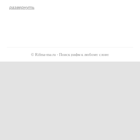
развернуть
©
Rifma-ma.ru - Поиск рифм к любому слову